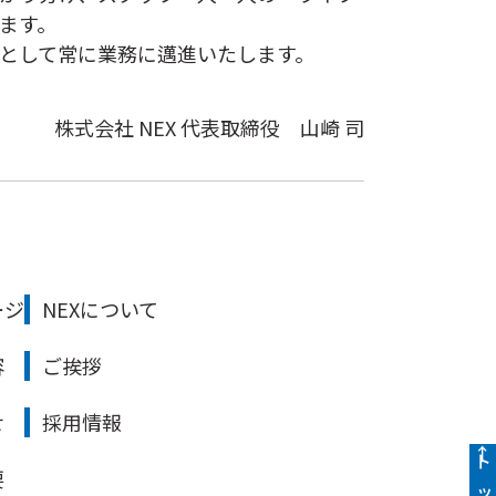
ます。
として常に業務に邁進いたします。
株式会社 NEX 代表取締役 山崎 司
ージ
NEXについて
容
ご挨拶
せ
採用情報
↑
要